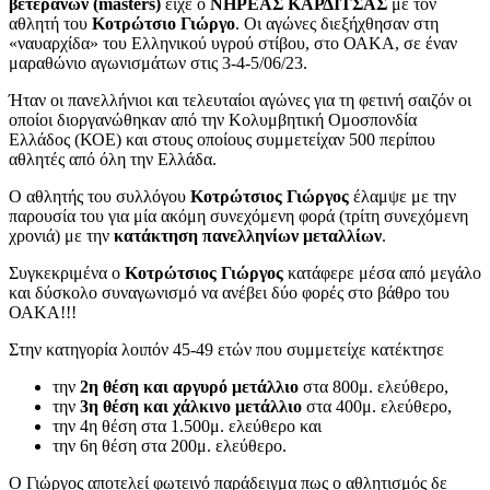
βετεράνων (
masters
)
είχε ο
ΝΗΡΕΑΣ ΚΑΡΔΙΤΣΑΣ
με τον
αθλητή του
Κοτρώτσιο Γιώργο
. Οι αγώνες διεξήχθησαν στη
«ναυαρχίδα» του Ελληνικού υγρού στίβου, στο ΟΑΚΑ, σε έναν
μαραθώνιο αγωνισμάτων στις 3-4-5/06/23.
Ήταν οι πανελλήνιοι και τελευταίοι αγώνες για τη φετινή σαιζόν οι
οποίοι διοργανώθηκαν από την Κολυμβητική Ομοσπονδία
Ελλάδος (ΚΟΕ) και στους οποίους συμμετείχαν 500 περίπου
αθλητές από όλη την Ελλάδα.
Ο αθλητής του συλλόγου
Κοτρώτσιος Γιώργος
έλαμψε με την
παρουσία του για μία ακόμη συνεχόμενη φορά (τρίτη συνεχόμενη
χρονιά) με την
κατάκτηση πανελληνίων μεταλλίων
.
Συγκεκριμένα ο
Κοτρώτσιος Γιώργος
κατάφερε μέσα από μεγάλο
και δύσκολο συναγωνισμό να ανέβει δύο φορές στο βάθρο του
ΟΑΚΑ!!!
Στην κατηγορία λοιπόν 45-49 ετών που συμμετείχε κατέκτησε
την
2
η
θέση και αργυρό μετάλλιο
στα 800μ. ελεύθερο,
την
3
η
θέση και χάλκινο μετάλλιο
στα 400μ. ελεύθερο,
την 4
η
θέση στα 1.500μ. ελεύθερο και
την 6
η
θέση στα 200μ. ελεύθερο.
Ο Γιώργος αποτελεί φωτεινό παράδειγμα πως ο αθλητισμός δε