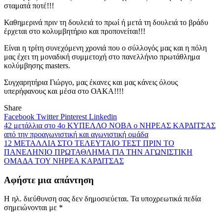
σταματά ποτέ!!!
Καθημερινά πριν τη δουλειά το πρωί ή μετά τη δουλειά το βράδυ
έρχεται στο κολυμβητήριο και προπονείται!!!
Είναι η τρίτη συνεχόμενη χρονιά που ο σύλλογός μας και η πόλη
μας έχει τη μοναδική συμμετοχή στο πανελλήνιο πρωτάθλημα
κολύμβησης
masters
.
Συγχαρητήρια Γιώργο, μας έκανες και μας κάνεις όλους
υπερήφανους και μέσα στο ΟΑΚΑ!!!!
Share
Facebook
Twitter
Pinterest
Linkedin
Πλοήγηση
42 μετάλλια στο 4ο ΚΥΠΕΛΛΟ ΝΟΒΑ ο ΝΗΡΕΑΣ ΚΑΡΔΙΤΣΑΣ
άρθρων
από την προαγωνιστική και αγωνιστική ομάδα
12 ΜΕΤΑΛΛΙΑ ΣΤΟ ΤΕΛΕΥΤΑΙΟ ΤΕΣΤ ΠΡΙΝ ΤΟ
ΠΑΝΕΛΗΝΙΟ ΠΡΩΤΑΘΛΗΜΑ ΓΙΑ ΤΗΝ ΑΓΩΝΙΣΤΙΚΗ
ΟΜΑΔΑ ΤΟΥ ΝΗΡΕΑ ΚΑΡΔΙΤΣΑΣ
Αφήστε μια απάντηση
Η ηλ. διεύθυνση σας δεν δημοσιεύεται.
Τα υποχρεωτικά πεδία
σημειώνονται με
*