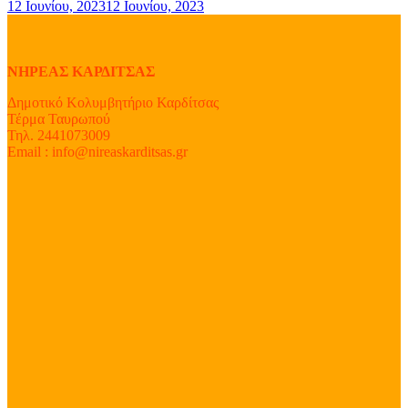
12 Ιουνίου, 2023
12 Ιουνίου, 2023
ΝΗΡΕΑΣ ΚΑΡΔΙΤΣΑΣ
Δημοτικό Κολυμβητήριο Καρδίτσας
Τέρμα Ταυρωπού
Τηλ. 2441073009
Email : info@nireaskarditsas.gr