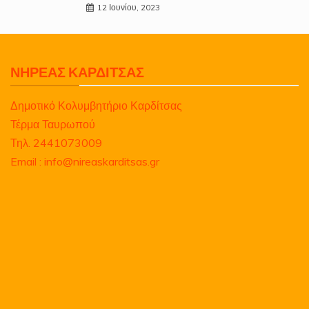
12 Ιουνίου, 2023
ΝΗΡΕΑΣ ΚΑΡΔΙΤΣΑΣ
Δημοτικό Κολυμβητήριο Καρδίτσας
Τέρμα Ταυρωπού
Τηλ. 2441073009
Email : info@nireaskarditsas.gr