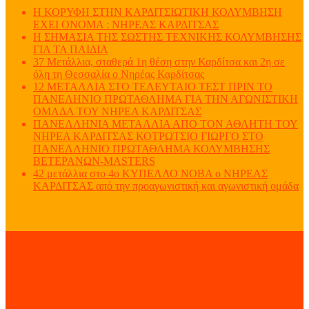
Η ΚΟΡΥΦΗ ΣΤΗΝ ΚΑΡΔΙΤΣΙΩΤΙΚΗ ΚΟΛΥΜΒΗΣΗ
ΕΧΕΙ ΟΝΟΜΑ : ΝΗΡΕΑΣ ΚΑΡΔΙΤΣΑΣ
Η ΣΗΜΑΣΙΑ ΤΗΣ ΣΩΣΤΗΣ ΤΕΧΝΙΚΗΣ ΚΟΛΥΜΒΗΣΗΣ
ΓΙΑ ΤΑ ΠΑΙΔΙΑ
37 Μετάλλια, σταθερά 1η θέση στην Καρδίτσα και 2η σε
όλη τη Θεσσαλία ο Νηρέας Καρδίτσας
12 ΜΕΤΑΛΛΙΑ ΣΤΟ ΤΕΛΕΥΤΑΙΟ ΤΕΣΤ ΠΡΙΝ ΤΟ
ΠΑΝΕΛΗΝΙΟ ΠΡΩΤΑΘΛΗΜΑ ΓΙΑ ΤΗΝ ΑΓΩΝΙΣΤΙΚΗ
ΟΜΑΔΑ ΤΟΥ ΝΗΡΕΑ ΚΑΡΔΙΤΣΑΣ
ΠΑΝΕΛΛΗΝΙΑ ΜΕΤΑΛΛΙΑ ΑΠΟ ΤΟΝ ΑΘΛΗΤΗ ΤΟΥ
ΝΗΡΕΑ ΚΑΡΔΙΤΣΑΣ ΚΟΤΡΩΤΣΙΟ ΓΙΩΡΓΟ ΣΤΟ
ΠΑΝΕΛΛΗΝΙΟ ΠΡΩΤΑΘΛΗΜΑ ΚΟΛΥΜΒΗΣΗΣ
ΒΕΤΕΡΑΝΩΝ-MASTERS
42 μετάλλια στο 4ο ΚΥΠΕΛΛΟ ΝΟΒΑ ο ΝΗΡΕΑΣ
ΚΑΡΔΙΤΣΑΣ από την προαγωνιστική και αγωνιστική ομάδα
nireaskarditsas.gr
Proudly powered by WordPress
|
Theme: Refined Magazine
by
Candid Themes
.